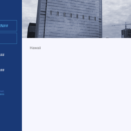
IN##
Hawaii
R##
C##
net.
ates