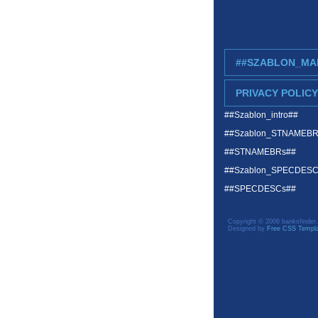
##SZABLON_MA
PRIVACY POLICY
##Szablon_intro##
##Szablon_STNAMEB
##STNAMEBRs##
##Szablon_SPECDES
##SPECDESCs##
Copyright © 2006 banksfinder.
Designed by
Free CSS Templ