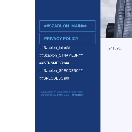
##SZABLON_MAIN##
PRIVACY POLICY
##Szablon_intro##
241391.
##Szablon_STNAMEBR##
##STNAMEBRs##
##Szablon_SPECDESC##
##SPECDESCs##
Copyright © 2006 banksfinder.net.
Designed by
Free CSS Templates