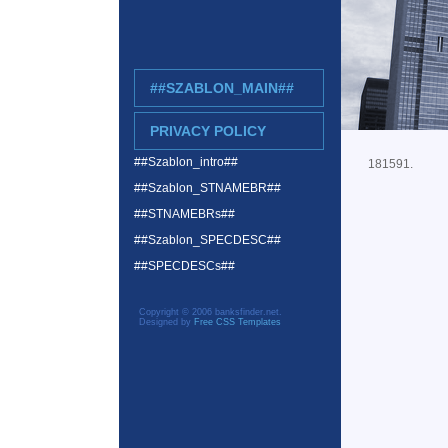
##SZABLON_MAIN##
PRIVACY POLICY
##Szablon_intro##
181591.
##Szablon_STNAMEBR##
##STNAMEBRs##
##Szablon_SPECDESC##
##SPECDESCs##
Copyright © 2006 banksfinder.net.
Designed by
Free CSS Templates