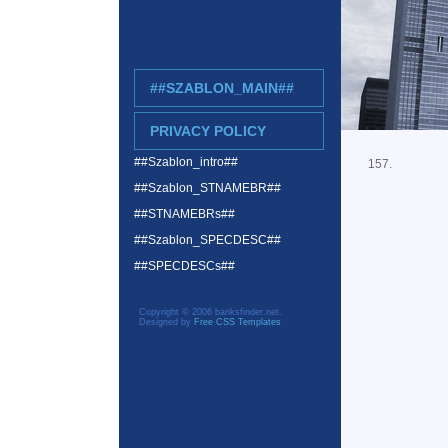
##SZABLON_MAIN##
PRIVACY POLICY
##Szablon_intro##
157.
##Szablon_STNAMEBR##
##STNAMEBRs##
##Szablon_SPECDESC##
##SPECDESCs##
Copyright © 2006 banksfinder.net.
Designed by
Free CSS Templates