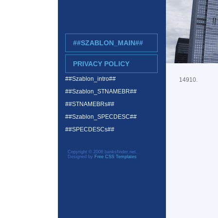
##SZABLON_MAIN##
PRIVACY POLICY
##Szablon_intro##
14910.
##Szablon_STNAMEBR##
##STNAMEBRs##
##Szablon_SPECDESC##
##SPECDESCs##
Copyright © 2006 banksfinder.net.
Designed by
Free CSS Templates